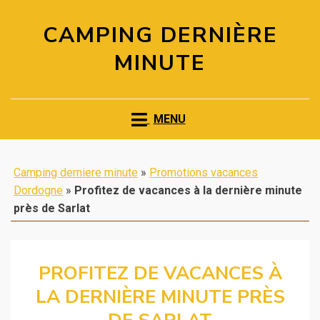
CAMPING DERNIÈRE
MINUTE
MENU
Camping derniere minute
»
Promotions vacances
Dordogne
»
Profitez de vacances à la dernière minute
près de Sarlat
PROFITEZ DE VACANCES À
LA DERNIÈRE MINUTE PRÈS